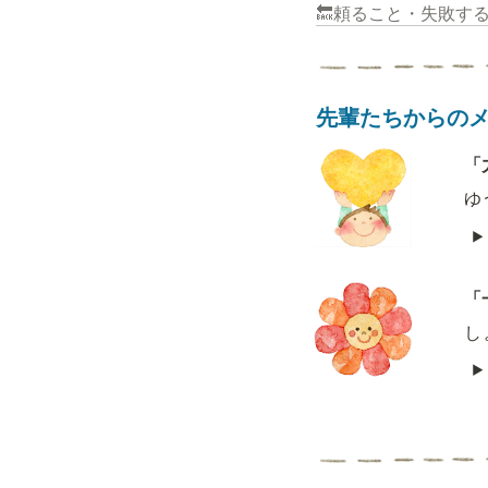
🔙頼ること・失敗す
先輩たちからの
「
ゆ
「
し