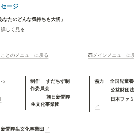
ッセージ
あなたのどんな気持ちも大切」
詳しく見る
ることのメニューに戻る
🔙メインメニューに
さっ
制作　 すだちず制
協力　 全国児童
作委員会
　　　 公益財団
　　 　朝日新聞厚
　　　 日本ファ

生文化事業団
↗
日新聞厚生文化事業団
↗