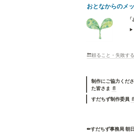
おとなからのメ
「
🔙頼ること・失敗す
制作にご協力くだ
た皆さま 
📄
すだちず制作委員 

✏すだちず事務局 朝