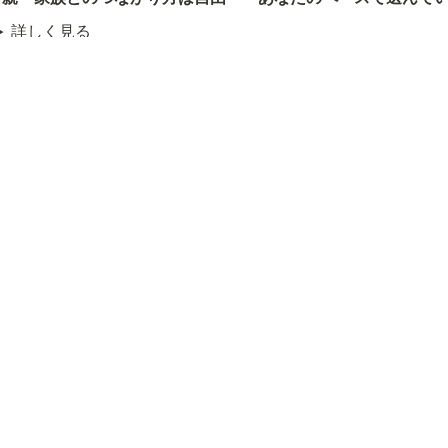
詳しく見る
親のことのメニューに戻る
🔙メインメニューに
さっ
制作　 すだちず制
協力　 全国児童
作委員会
　　　 公益財団
　　 　朝日新聞厚
　　　 日本ファ

生文化事業団
↗
日新聞厚生文化事業団
↗