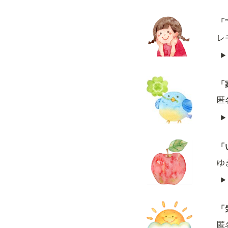
「
レ
「
匿
「
ゆ
「
匿