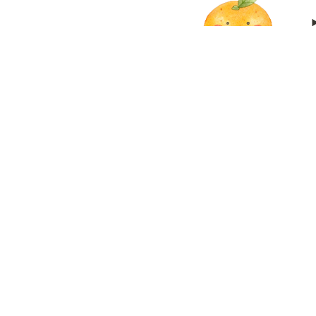
🔙生い立ち・産みの
制作にご協力くだ
た皆さま 
📄
すだちず制作委員 

✏すだちず事務局 朝