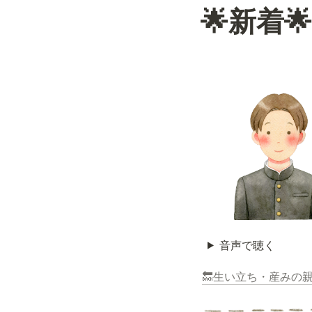
🌟新着
音声で聴く
🔙生い立ち・産みの