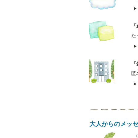
「
た
「
匿
大人からのメッ