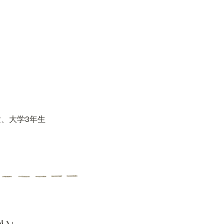
験、大学3年生
いい」