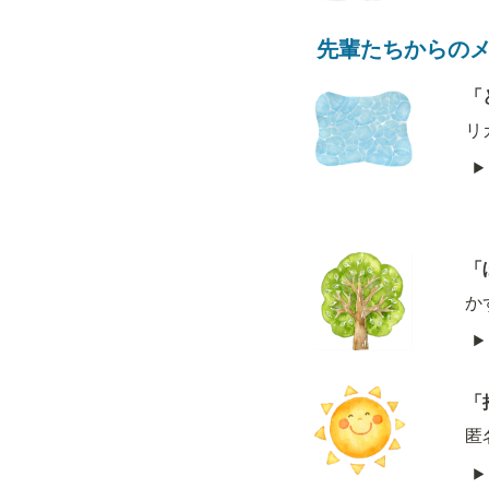
先輩たちからの
「
リ
「
か
「
匿